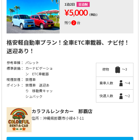
1泊2日
日泊制
¥5,000
(税込)
残り
2
台
格安軽自動車プラン！全車ETC車載器、ナビ付！
送迎あり！
参考車種：
パレット
標準装備：
カーナビゲーショ
荷物
～3
ン ETC車載器
喫煙禁煙：
禁煙車
乗車人数
～4
ポイント：
禁煙車 送迎あ
り 移動費キャッ
快適人数
～2
シュバック
カラフルレンタカー
那覇店
住所：沖縄県那覇市小禄4-7-11