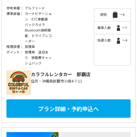
参考車種：
アルファード
標準装備：
カーナビゲーショ
荷物
～4
ン ETC車載器
バックカメラ
乗車人数
～7
Bluetooth接続機
能 ドライブレコ
快適人数
～4
ーダー
喫煙禁煙：
禁煙車
ポイント：
禁煙車 送迎あ
り 移動費キャッ
シュバック
カラフルレンタカー
那覇店
住所：沖縄県那覇市小禄4-7-11
プラン詳細・予約申込へ