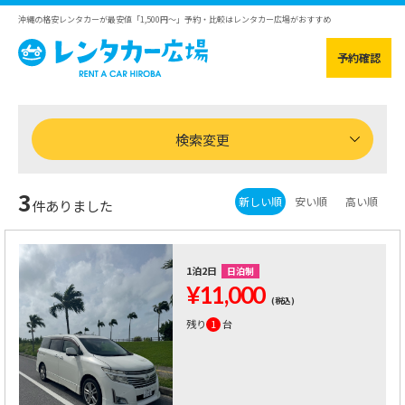
沖縄の格安レンタカーが最安値「1,500円～」予約・比較はレンタカー広場がおすすめ
予約確認
検索変更
3
新しい順
安い順
高い順
件ありました
1泊2日
日泊制
¥11,000
(税込)
残り
1
台