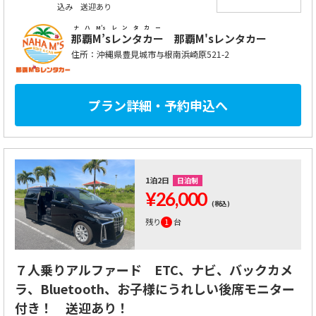
込み 送迎あり
ナハM’sレンタカー
那覇M’sレンタカー
那覇M'sレンタカー
住所：沖縄県豊見城市与根南浜崎原521-2
プラン詳細・予約申込へ
1泊2日
日泊制
¥26,000
(税込)
残り
1
台
７人乗りアルファード ETC、ナビ、バックカメ
ラ、Bluetooth、お子様にうれしい後席モニター
付き！ 送迎あり！