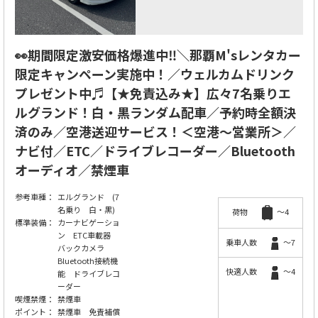
👀期間限定激安価格爆進中‼️＼那覇M'sレンタカー
限定キャンペーン実施中！／ウェルカムドリンク
プレゼント中♬【★免責込み★】広々7名乗りエ
ルグランド！白・黒ランダム配車／予約時全額決
済のみ／空港送迎サービス！＜空港～営業所＞／
ナビ付／ETC／ドライブレコーダー／Bluetooth
オーディオ／禁煙車
参考車種：
エルグランド (7
名乗り 白・黒)
荷物
～4
標準装備：
カーナビゲーショ
ン ETC車載器
乗車人数
～7
バックカメラ
Bluetooth接続機
快適人数
～4
能 ドライブレコ
ーダー
喫煙禁煙：
禁煙車
ポイント：
禁煙車 免責補償