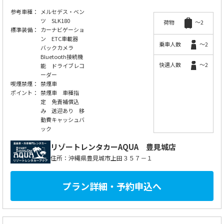
参考車種：
メルセデス・ベン
ツ SLK180
荷物
～2
標準装備：
カーナビゲーショ
ン ETC車載器
乗車人数
～2
バックカメラ
Bluetooth接続機
快適人数
～2
能 ドライブレコ
ーダー
喫煙禁煙：
禁煙車
ポイント：
禁煙車 車種指
定 免責補償込
み 送迎あり 移
動費キャッシュバ
ック
リゾートレンタカーAQUA
豊見城店
住所：沖縄県豊見城市上田３５７－１
プラン詳細・予約申込へ