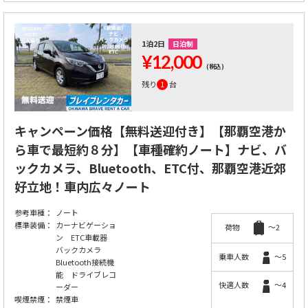
1泊2日
日泊制
¥12,000
(税込)
残り
1
台
キャンペーン価格【無料送迎付き】【那覇空港か
ら車で最短約８分】【車種確約ノート】ナビ、バ
ックカメラ、Bluetooth、ETC付、那覇空港近郊
好立地！車内広々ノート
参考車種：
ノート
標準装備：
カーナビゲーショ
荷物
～2
ン ETC車載器
バックカメラ
乗車人数
～5
Bluetooth接続機
能 ドライブレコ
快適人数
～4
ーダー
喫煙禁煙：
禁煙車