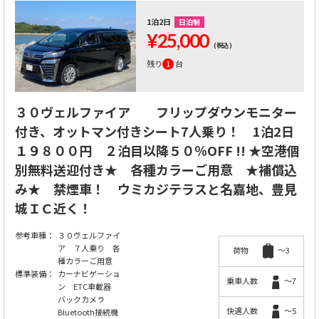
1泊2日
日泊制
¥25,000
(税込)
残り
1
台
３０ヴェルファイア フリップダウンモニター
付き、オットマン付きシート7人乗り！ 1泊2日
１９８００円 ２泊目以降５０％OFF !! ★空港個
別無料送迎付き★ 各種カラーご用意 ★補償込
み★ 禁煙車！ ウミカジテラスと名嘉地、豊見
城ＩＣ近く！
参考車種：
３０ヴェルファイ
ア ７人乗り 各
荷物
～3
種カラーご用意
標準装備：
カーナビゲーショ
乗車人数
～7
ン ETC車載器
バックカメラ
快適人数
～5
Bluetooth接続機