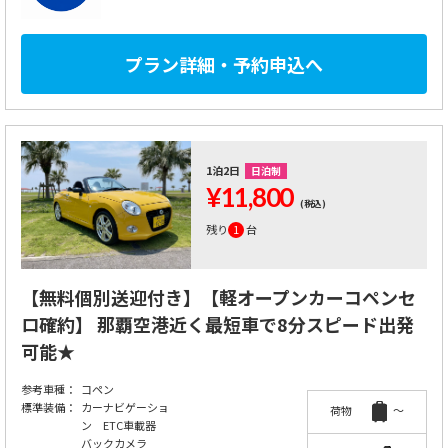
プラン詳細・予約申込へ
1泊2日
日泊制
¥11,800
(税込)
残り
1
台
【無料個別送迎付き】【軽オープンカーコペンセ
ロ確約】 那覇空港近く最短車で8分スピード出発
可能★
参考車種：
コペン
標準装備：
カーナビゲーショ
荷物
～
ン ETC車載器
バックカメラ