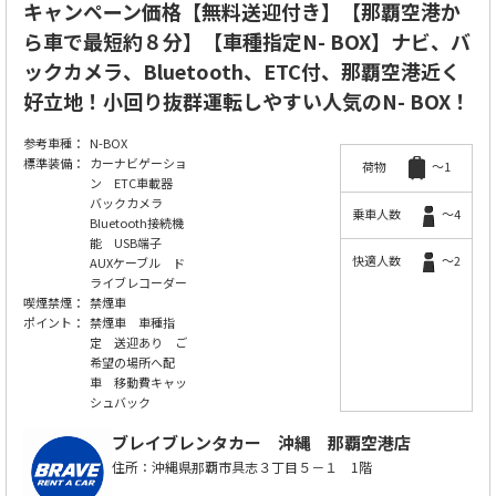
キャンペーン価格【無料送迎付き】【那覇空港か
ら車で最短約８分】【車種指定N- BOX】ナビ、バ
ックカメラ、Bluetooth、ETC付、那覇空港近く
好立地！小回り抜群運転しやすい人気のN- BOX！
参考車種：
N-BOX
標準装備：
カーナビゲーショ
荷物
～1
ン ETC車載器
バックカメラ
乗車人数
～4
Bluetooth接続機
能 USB端子
快適人数
～2
AUXケーブル ド
ライブレコーダー
喫煙禁煙：
禁煙車
ポイント：
禁煙車 車種指
定 送迎あり ご
希望の場所へ配
車 移動費キャッ
シュバック
ブレイブレンタカー
沖縄 那覇空港店
住所：沖縄県那覇市具志３丁目５－１ 1階