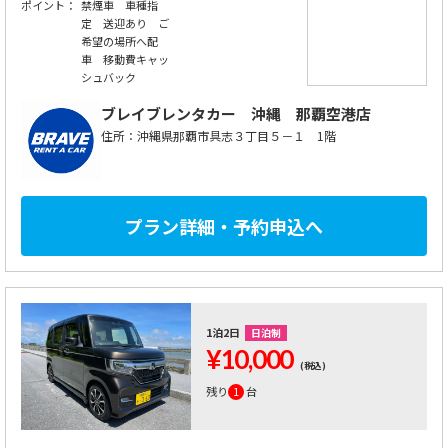
ポイント：
禁煙車 車種指
定 送迎あり ご
希望の場所へ配
車 移動費キャッ
シュバック
ブレイブレンタカー
沖縄 那覇空港店
住所：沖縄県那覇市具志３丁目５－１ 1階
プラン詳細・予約申込へ
1泊2日
日泊制
¥10,000
(税込)
残り
1
台