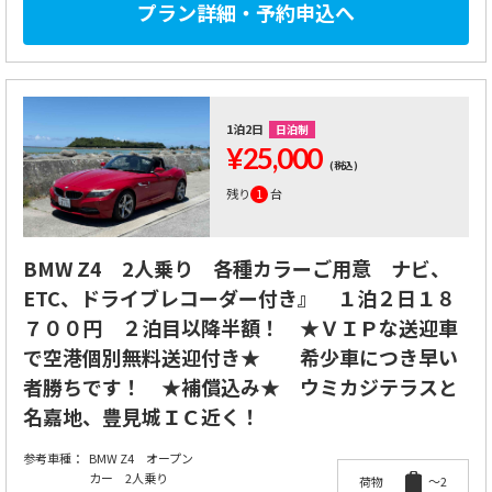
プラン詳細・予約申込へ
1泊2日
日泊制
¥25,000
(税込)
残り
1
台
BMW Z4 2人乗り 各種カラーご用意 ナビ、
ETC、ドライブレコーダー付き』 １泊２日１８
７００円 ２泊目以降半額！ ★ＶＩＰな送迎車
で空港個別無料送迎付き★ 希少車につき早い
者勝ちです！ ★補償込み★ ウミカジテラスと
名嘉地、豊見城ＩＣ近く！
参考車種：
BMW Z4 オープン
カー 2人乗り
荷物
～2