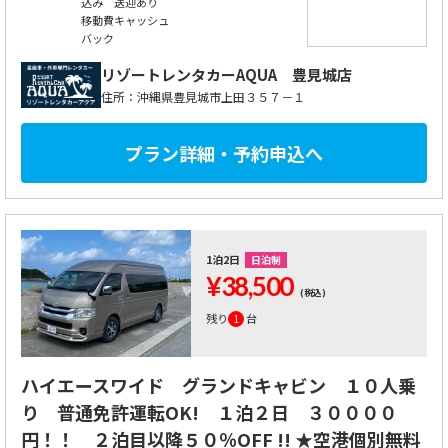
込み 送迎あり
移動費キャッシュ
バック
リゾートレンタカーAQUA
豊見城店
住所：沖縄県豊見城市上田３５７－１
プラン詳細・予約申込へ
1泊2日
日泊制
¥38,500
(税込)
残り
1
台
ハイエースワイド グランドキャビン １０人乗
り 普通免許運転OK! １泊２日 ３００００
円！！ ２泊目以降５０％OFF !! ★空港個別無料