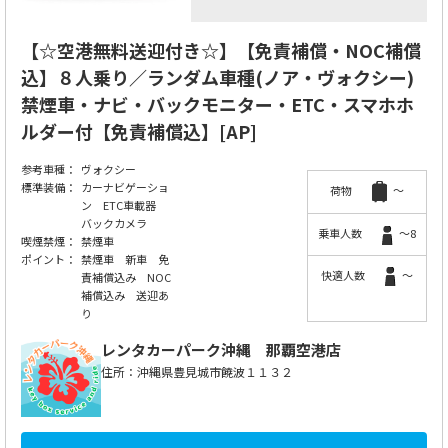
【☆空港無料送迎付き☆】【免責補償・NOC補償
込】８人乗り／ランダム車種(ノア・ヴォクシー)
禁煙車・ナビ・バックモニター・ETC・スマホホ
ルダー付【免責補償込】[AP]
参考車種：
ヴォクシー
標準装備：
カーナビゲーショ
荷物
～
ン ETC車載器
バックカメラ
乗車人数
～8
喫煙禁煙：
禁煙車
ポイント：
禁煙車 新車 免
快適人数
～
責補償込み NOC
補償込み 送迎あ
り
レンタカーパーク沖縄
那覇空港店
住所：沖縄県豊見城市饒波１１３２