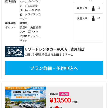
標準装備：
カーナビゲーショ
ン ETC車載器
乗車人数
～2
Bluetooth接続機
能 ドライブレコ
快適人数
～2
ーダー
喫煙禁煙：
禁煙車
ポイント：
禁煙車 免責補償
込み 送迎あり
移動費キャッシュ
バック
リゾートレンタカーAQUA
豊見城店
住所：沖縄県豊見城市上田３５７－１
プラン詳細・予約申込へ
1泊2日
日泊制
¥13,500
(税込)
残り
1
台