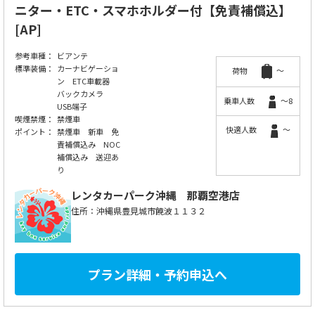
ニター・ETC・スマホホルダー付【免責補償込】
[AP]
参考車種：
ビアンテ
標準装備：
カーナビゲーショ
荷物
～
ン ETC車載器
バックカメラ
乗車人数
～8
USB端子
喫煙禁煙：
禁煙車
快適人数
～
ポイント：
禁煙車 新車 免
責補償込み NOC
補償込み 送迎あ
り
レンタカーパーク沖縄
那覇空港店
住所：沖縄県豊見城市饒波１１３２
プラン詳細・予約申込へ