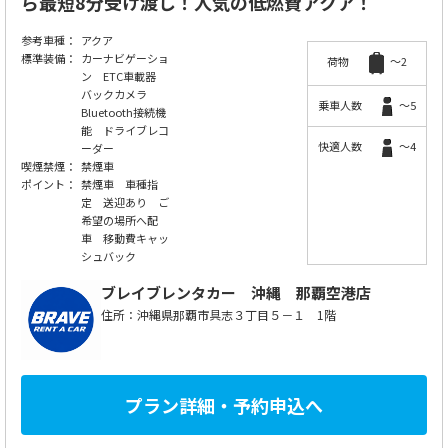
ら最短8分受け渡し！人気の低燃費アクア！
参考車種：
アクア
標準装備：
カーナビゲーショ
荷物
～2
ン ETC車載器
バックカメラ
乗車人数
～5
Bluetooth接続機
能 ドライブレコ
快適人数
～4
ーダー
喫煙禁煙：
禁煙車
ポイント：
禁煙車 車種指
定 送迎あり ご
希望の場所へ配
車 移動費キャッ
シュバック
ブレイブレンタカー
沖縄 那覇空港店
住所：沖縄県那覇市具志３丁目５－１ 1階
プラン詳細・予約申込へ