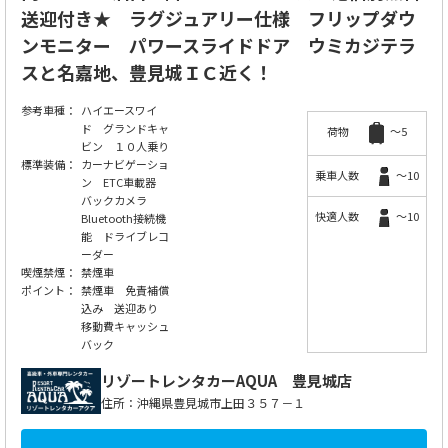
送迎付き★ ラグジュアリー仕様 フリップダウ
ンモニター パワースライドドア ウミカジテラ
スと名嘉地、豊見城ＩＣ近く！
参考車種：
ハイエースワイ
ド グランドキャ
荷物
～5
ビン １０人乗り
標準装備：
カーナビゲーショ
乗車人数
～10
ン ETC車載器
バックカメラ
快適人数
～10
Bluetooth接続機
能 ドライブレコ
ーダー
喫煙禁煙：
禁煙車
ポイント：
禁煙車 免責補償
込み 送迎あり
移動費キャッシュ
バック
リゾートレンタカーAQUA
豊見城店
住所：沖縄県豊見城市上田３５７－１