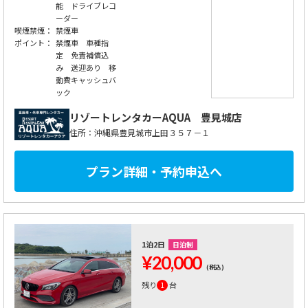
能 ドライブレコ
ーダー
喫煙禁煙：
禁煙車
ポイント：
禁煙車 車種指
定 免責補償込
み 送迎あり 移
動費キャッシュバ
ック
リゾートレンタカーAQUA
豊見城店
住所：沖縄県豊見城市上田３５７－１
プラン詳細・予約申込へ
1泊2日
日泊制
¥20,000
(税込)
残り
1
台