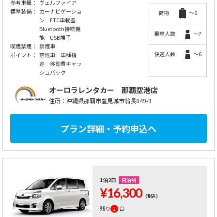
参考車種：
ヴェルファイア
標準装備：
カーナビゲーショ
荷物
～6
ン ETC車載器
Bluetooth接続機
乗車人数
～7
能 USB端子
喫煙禁煙：
禁煙車
快適人数
～6
ポイント：
禁煙車 車種指
定 移動費キャッ
シュバック
オーロラレンタカー
那覇空港店
住所：沖縄県那覇市豊見城市翁長849-9
プラン詳細・予約申込へ
1泊2日
日泊制
¥16,300
(税込)
残り
2
台