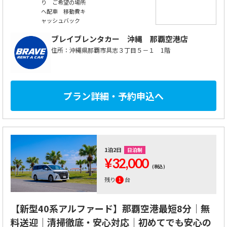
り ご希望の場所
へ配車 移動費キ
ャッシュバック
ブレイブレンタカー
沖縄 那覇空港店
住所：沖縄県那覇市具志３丁目５－１ 1階
プラン詳細・予約申込へ
1泊2日
日泊制
¥32,000
(税込)
残り
1
台
【新型40系アルファード】那覇空港最短8分｜無
料送迎｜清掃徹底・安心対応｜初めてでも安心の