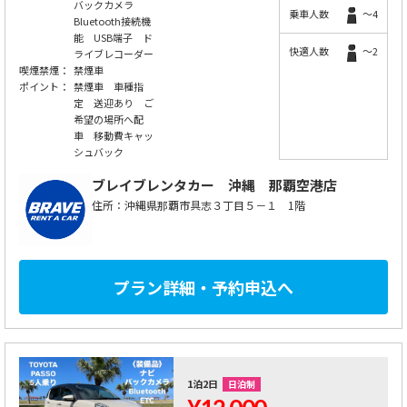
バックカメラ
乗車人数
～4
Bluetooth接続機
能 USB端子 ド
快適人数
～2
ライブレコーダー
喫煙禁煙：
禁煙車
ポイント：
禁煙車 車種指
定 送迎あり ご
希望の場所へ配
車 移動費キャッ
シュバック
ブレイブレンタカー
沖縄 那覇空港店
住所：沖縄県那覇市具志３丁目５－１ 1階
プラン詳細・予約申込へ
1泊2日
日泊制