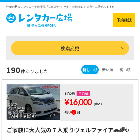
沖縄の格安レンタカーが最安値「1,500円～」予約・比較はレンタカー広場がおすすめ
予約確認
検索変更
190
新しい順
安い順
高い順
件ありました
1泊2日
日泊制
¥16,000
(税込)
残り
2
台
ご家族に大人気の７人乗りヴェルファイア🚗🌈✨