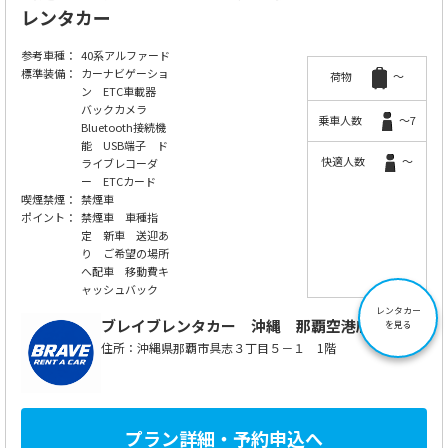
レンタカー
参考車種：
40系アルファード
標準装備：
カーナビゲーショ
荷物
～
ン ETC車載器
バックカメラ
乗車人数
～7
Bluetooth接続機
能 USB端子 ド
快適人数
～
ライブレコーダ
ー ETCカード
喫煙禁煙：
禁煙車
ポイント：
禁煙車 車種指
定 新車 送迎あ
り ご希望の場所
へ配車 移動費キ
ャッシュバック
レンタカー
ブレイブレンタカー
沖縄 那覇空港店
を見る
住所：沖縄県那覇市具志３丁目５－１ 1階
プラン詳細・予約申込へ