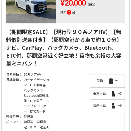
¥20,000
(税込)
残り
2
台
【期間限定SALE】【現行型９０系ノアHV】【無
料個別送迎付き】【那覇空港から車で約１０分】
ナビ、CarPlay、バックカメラ、Bluetooth、
ETC付、那覇空港近く好立地！荷物も余裕の大容
量ミニバン！
参考車種：
90系ノアHV
標準装備：
カーナビゲーショ
荷物
～
ン ETC車載器
バックカメラ
乗車人数
～7
Bluetooth接続機
能 USB端子 ド
快適人数
～6
ライブレコーダ
ー ETCカード
喫煙禁煙：
禁煙車
ポイント：
禁煙車 車種指
定 新車 送迎あ