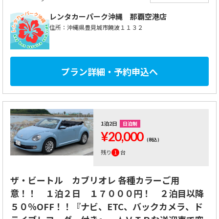
レンタカーパーク沖縄
那覇空港店
住所：沖縄県豊見城市饒波１１３２
プラン詳細・予約申込へ
1泊2日
日泊制
¥20,000
(税込)
残り
1
台
ザ・ビートル カブリオレ 各種カラーご用
意！！ １泊２日 １７０００円！ ２泊目以降
５０％OFF！！『ナビ、ETC、バックカメラ、ド