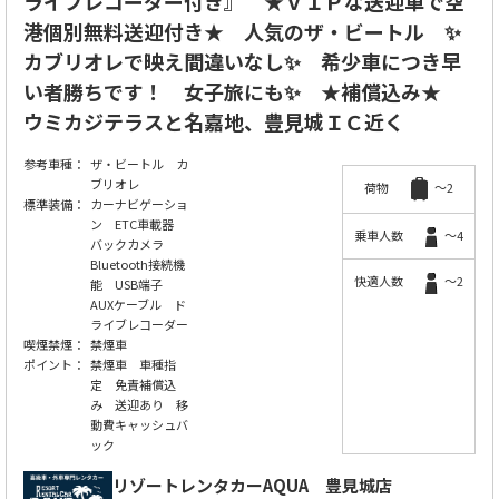
ライブレコーダー付き』 ★ＶＩＰな送迎車で空
港個別無料送迎付き★ 人気のザ・ビートル ✨
カブリオレで映え間違いなし✨ 希少車につき早
い者勝ちです！ 女子旅にも✨ ★補償込み★
ウミカジテラスと名嘉地、豊見城ＩＣ近く
参考車種：
ザ・ビートル カ
ブリオレ
荷物
～2
標準装備：
カーナビゲーショ
ン ETC車載器
乗車人数
～4
バックカメラ
Bluetooth接続機
快適人数
～2
能 USB端子
AUXケーブル ド
ライブレコーダー
喫煙禁煙：
禁煙車
ポイント：
禁煙車 車種指
定 免責補償込
み 送迎あり 移
動費キャッシュバ
ック
リゾートレンタカーAQUA
豊見城店