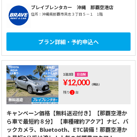
ブレイブレンタカー
沖縄 那覇空港店
住所：沖縄県那覇市具志３丁目５－１ 1階
プラン詳細・予約申込へ
1泊2日
日泊制
¥12,000
(税込)
残り
1
台
キャンペーン価格【無料送迎付き】【那覇空港か
ら車で最短約８分】 【車種確約アクア】ナビ、バ
ックカメラ、Bluetooth、ETC装備！那覇空港か