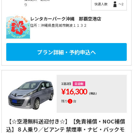
快適人数
～2
り
レンタカーパーク沖縄
那覇空港店
住所：沖縄県豊見城市饒波１１３２
プラン詳細・予約申込へ
1泊2日
日泊制
¥16,300
(税込)
残り
1
台
【☆空港無料送迎付き☆】【免責補償・NOC補償
込】８人乗り／ビアンテ 禁煙車・ナビ・バックモ