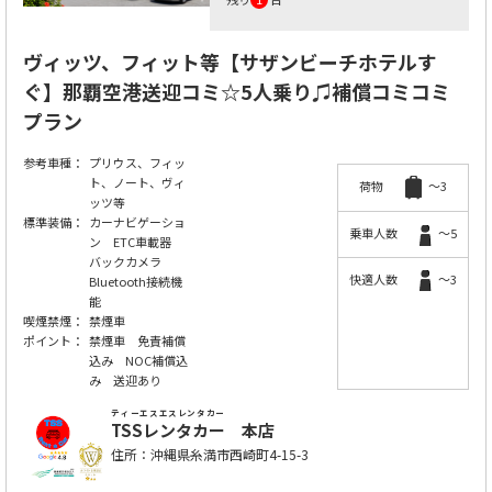
ヴィッツ、フィット等【サザンビーチホテルす
ぐ】那覇空港送迎コミ☆5人乗り♫補償コミコミ
プラン
参考車種：
プリウス、フィッ
ト、ノート、ヴィ
荷物
～3
ッツ等
標準装備：
カーナビゲーショ
乗車人数
～5
ン ETC車載器
バックカメラ
快適人数
～3
Bluetooth接続機
能
喫煙禁煙：
禁煙車
ポイント：
禁煙車 免責補償
込み NOC補償込
み 送迎あり
ティーエスエスレンタカー
TSSレンタカー
本店
住所：沖縄県糸満市西崎町4-15-3