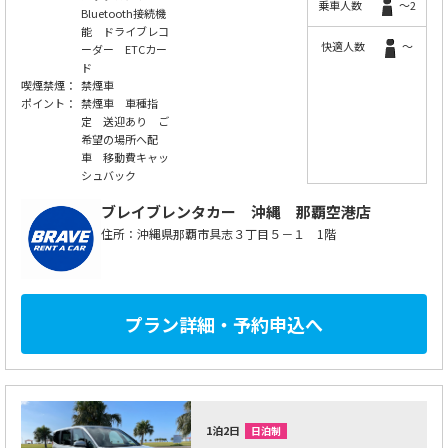
乗車人数
～2
Bluetooth接続機
能 ドライブレコ
快適人数
～
ーダー ETCカー
ド
喫煙禁煙：
禁煙車
ポイント：
禁煙車 車種指
定 送迎あり ご
希望の場所へ配
車 移動費キャッ
シュバック
ブレイブレンタカー
沖縄 那覇空港店
住所：沖縄県那覇市具志３丁目５－１ 1階
プラン詳細・予約申込へ
1泊2日
日泊制