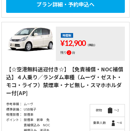
プラン詳細・予約申込へ
時間制
¥12,900
(税込)
残り
2
台
【☆空港無料送迎付き☆】【免責補償・NOC補償
込】４人乗り／ランダム車種（ムーヴ・ゼスト・
モコ・ライフ）禁煙車・ナビ無し・スマホホルダ
ー付[AP]
参考車種：
ムーヴ
標準装備：
USB端子
荷物
～2
喫煙禁煙：
禁煙車
ポイント：
禁煙車 新車 免
乗車人数
～4
責補償込み NOC
補償込み 送迎あ