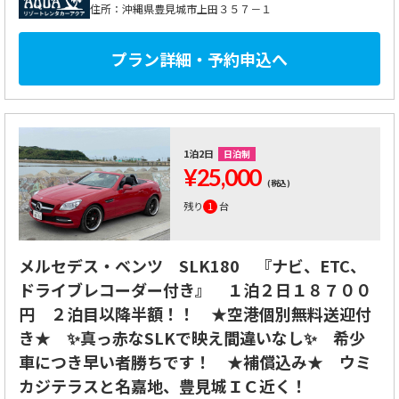
住所：沖縄県豊見城市上田３５７－１
プラン詳細・予約申込へ
1泊2日
日泊制
¥25,000
(税込)
残り
1
台
メルセデス・ベンツ SLK180 『ナビ、ETC、
ドライブレコーダー付き』 １泊２日１８７００
円 ２泊目以降半額！！ ★空港個別無料送迎付
き★ ✨真っ赤なSLKで映え間違いなし✨ 希少
車につき早い者勝ちです！ ★補償込み★ ウミ
カジテラスと名嘉地、豊見城ＩＣ近く！