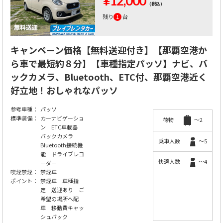
¥12,000
(税込)
残り
1
台
キャンペーン価格【無料送迎付き】【那覇空港か
ら車で最短約８分】【車種指定パッソ】ナビ、バ
ックカメラ、Bluetooth、ETC付、那覇空港近く
好立地！おしゃれなパッソ
参考車種：
パッソ
標準装備：
カーナビゲーショ
荷物
～2
ン ETC車載器
バックカメラ
乗車人数
～5
Bluetooth接続機
能 ドライブレコ
快適人数
～4
ーダー
喫煙禁煙：
禁煙車
ポイント：
禁煙車 車種指
定 送迎あり ご
希望の場所へ配
車 移動費キャッ
シュバック