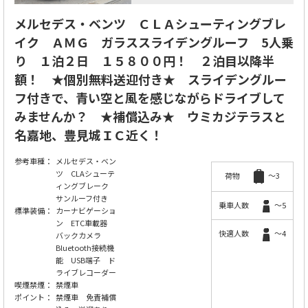
メルセデス・ベンツ ＣＬＡシューティングブレ
イク ＡＭＧ ガラススライデングルーフ 5人乗
り １泊２日 １５８００円！ ２泊目以降半
額！ ★個別無料送迎付き★ スライデングルー
フ付きで、青い空と風を感じながらドライブして
みませんか？ ★補償込み★ ウミカジテラスと
名嘉地、豊見城ＩＣ近く！
参考車種：
メルセデス・ベン
ツ CLAシューテ
荷物
～3
ィングブレーク
サンルーフ付き
乗車人数
～5
標準装備：
カーナビゲーショ
ン ETC車載器
快適人数
～4
バックカメラ
Bluetooth接続機
能 USB端子 ド
ライブレコーダー
喫煙禁煙：
禁煙車
ポイント：
禁煙車 免責補償