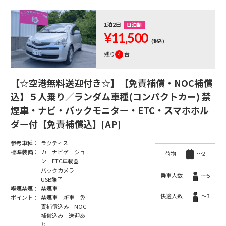
1泊2日
日泊制
¥11,500
(税込)
残り
4
台
【☆空港無料送迎付き☆】【免責補償・NOC補償
込】５人乗り／ランダム車種(コンパクトカー) 禁
煙車・ナビ・バックモニター・ETC・スマホホル
ダー付【免責補償込】[AP]
参考車種：
ラクティス
標準装備：
カーナビゲーショ
荷物
～2
ン ETC車載器
バックカメラ
乗車人数
～5
USB端子
喫煙禁煙：
禁煙車
快適人数
～3
ポイント：
禁煙車 新車 免
責補償込み NOC
補償込み 送迎あ
り