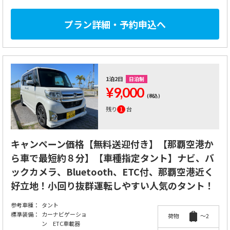
プラン詳細・予約申込へ
1泊2日
日泊制
¥9,000
(税込)
残り
1
台
キャンペーン価格【無料送迎付き】【那覇空港か
ら車で最短約８分】【車種指定タント】ナビ、バ
ックカメラ、Bluetooth、ETC付、那覇空港近く
好立地！小回り抜群運転しやすい人気のタント！
参考車種：
タント
標準装備：
カーナビゲーショ
荷物
～2
ン ETC車載器