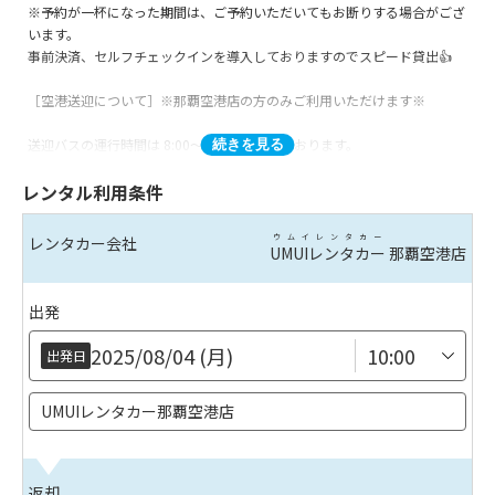
※予約が一杯になった期間は、ご予約いただいてもお断りする場合がござ
います。
事前決済、セルフチェックインを導入しておりますのでスピード貸出👍
［空港送迎について］※那覇空港店の方のみご利用いただけます※
送迎バスの運行時間は 8:00～19:00 になっております。
続きを見る
貸出前送迎時間 8:30～19:00
レンタル利用条件
返却後送迎時間 8:00～19:00
上記以外の時間帯での送迎は行っておりませんので
ご注意ください。※ご予約状況により送迎までのお時間が30分～1時間程
ウムイレンタカー
レンタカー会社
UMUIレンタカー
那覇空港店
遅れる場合がございます。
■ご予約後に届くメールからセルフチェックインを行っていないお客様は
出発
ご利用いただけなくなる場合がございますので、お手数ですがお忘れのな
いようご注意いただけますと幸いです。
2025/08/04 (月)
出発日
※台風、災害などにより暴風警報が発令された場合や安全確保が出来ない
場合は送迎バスの運行を停止します。予めご了承ください。
UMUIレンタカー那覇空港店
※店舗から空港までの到着時間は1時間を目処にしておりますが、時間が
上下する場合がございますので余裕を持ったご返却をお願いしておりま
返却