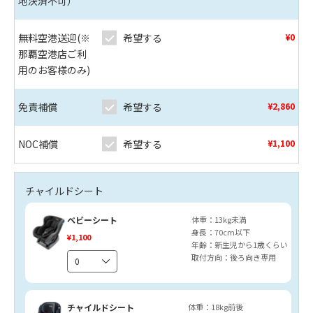
地決済不可）
無料空港送迎(※
希望する
¥0
那覇空港店ご利
用のお客様のみ)
免責補償
希望する
¥2,860
NOC補償
希望する
¥1,100
チャイルドシート
ベビーシート
体重：13kg未満
身長：70cm以下
¥1,100
年齢：新生児から1歳くらい
取付方向：後ろ向き専用
チャイルドシート
体重：18kg前後