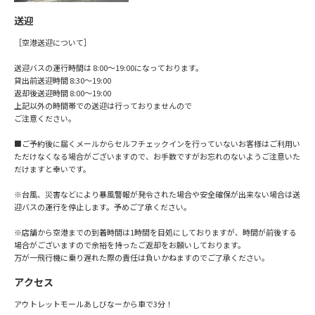
送迎
［空港送迎について］
送迎バスの運行時間は 8:00～19:00になっております。
貸出前送迎時間 8:30～19:00
返却後送迎時間 8:00～19:00
上記以外の時間帯での送迎は行っておりませんので
ご注意ください。
■ご予約後に届くメールからセルフチェックインを行っていないお客様はご利用い
ただけなくなる場合がございますので、お手数ですがお忘れのないようご注意いた
だけますと幸いです。
※台風、災害などにより暴風警報が発令された場合や安全確保が出来ない場合は送
迎バスの運行を停止します。予めご了承ください。
※店舗から空港までの到着時間は1時間を目処にしておりますが、時間が前後する
場合がございますので余裕を持ったご返却をお願いしております。
万が一飛行機に乗り遅れた際の責任は負いかねますのでご了承ください。
アクセス
アウトレットモールあしびなーから車で3分！