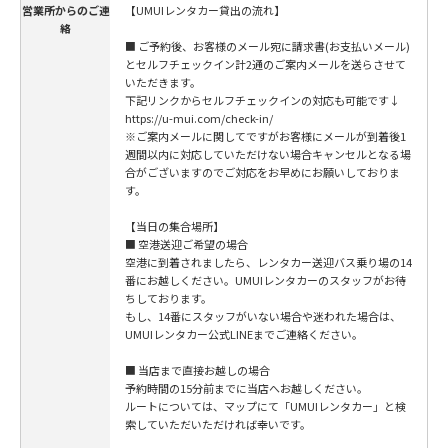
営業所からのご連
【UMUIレンタカー貸出の流れ】
絡
■ ご予約後、お客様のメール宛に請求書(お支払いメール)
とセルフチェックイン計2通のご案内メールを送らさせて
いただきます。
下記リンクからセルフチェックインの対応も可能です↓
https://u-mui.com/check-in/
※ご案内メールに関してですがお客様にメールが到着後1
週間以内に対応していただけない場合キャンセルとなる場
合がございますのでご対応をお早めにお願いしておりま
す。
【当日の集合場所】
■ 空港送迎ご希望の場合
空港に到着されましたら、レンタカー送迎バス乗り場の14
番にお越しください。UMUIレンタカーのスタッフがお待
ちしております。
もし、14番にスタッフがいない場合や迷われた場合は、
UMUIレンタカー公式LINEまでご連絡ください。
■ 当店まで直接お越しの場合
予約時間の15分前までに当店へお越しください。
ルートについては、マップにて「UMUIレンタカー」と検
索していただいただければ幸いです。