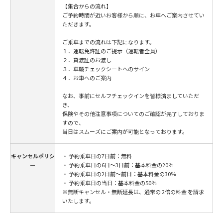
【集合からの流れ】
ご予約時間が近いお客様から順に、お車へご案内させてい
ただきます。
ご乗車までの流れは下記になります。
１．運転免許証のご提示（運転者全員）
２．貸渡証のお渡し
３．車輛チェックシートへのサイン
４．お車へのご案内
なお、事前にセルフチェックインを皆様済ましていただ
き、
保険やその他注意事項についてのご確認が完了しておりま
すので、
当日はスムーズにご案内が可能となっております。
キャンセルポリシ
・ 予約乗車日の7日前：無料
ー
・ 予約乗車日の6日～3日前：基本料金の20％
・ 予約乗車日の2日前～前日：基本料金の30％
・ 予約乗車日の当日：基本料金の50％
※無断キャンセル・無断延長は、通常の 2倍の料金 を請求
いたします。