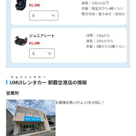
身長：100cm以下
¥1,100
年齢：新生児から4歳くらい
取付方向：後ろ向き・前向き
ジュニアシート
体重：15kgから
身長：100cmから
¥1,100
年齢：4歳から10歳くらい
ウムイレンタカー
UMUIレンタカー
那覇空港店の情報
営業所
お客様の想い(ウムイ)を大切に！