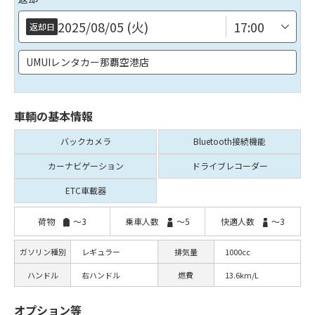
す。
万が一飛行機に乗り遅れた際の責任は負いかねますのでご了承ください。
2025/08/05 (火)
返却日
【ご予約後の流れ】
UMUIレンタカー那覇空港店
■ ご予約後、お客様のメール宛に請求書(お支払いメール)とセルフチェッ
クイン計2通のご案内メールを送らさせていただきます。
下記リンクからセルフチェックインの対応も可能です↓
車輌の基本情報
https://u-mui.com/check-in/
※ご案内メールに関してですがお客様にメールが到着後1週間以内にご対
バックカメラ
Bluetooth
接続機能
応をお願いしております。
カーナビ
ゲーション
ドライブ
レコーダー
なお、事前にセルフチェックインを皆様済ましていただき、
保険やその他注意事項についてのご確認が完了しておりますので、
ETC車載器
当日はスムーズにご案内が可能となっております。
荷物
～3
乗車人数
～5
快適人数
～3
ガソリン種別
レギュラー
排気量
1000cc
ハンドル
右ハンドル
燃費
13.6km/L
オプション等