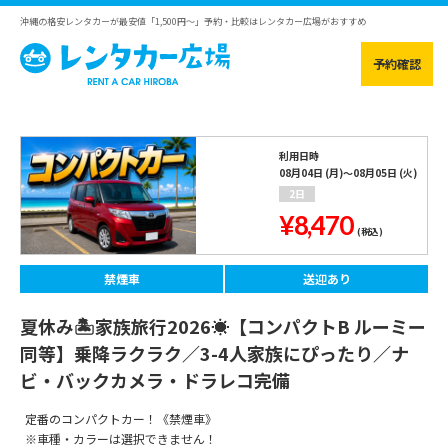
沖縄の格安レンタカーが最安値「1,500円～」予約・比較はレンタカー広場がおすすめ
予約確認
利用日時
08月04日 (月)～08月05日 (火)
2日
¥8,470
(税込)
禁煙車
送迎あり
夏休み🏝️家族旅行2026☀️【コンパクトB ルーミー
同等】乗降ラクラク／3-4人家族にぴったり／ナ
ビ・バックカメラ・ドラレコ完備
定番のコンパクトカー！《禁煙車》
※車種・カラーは選択できません！