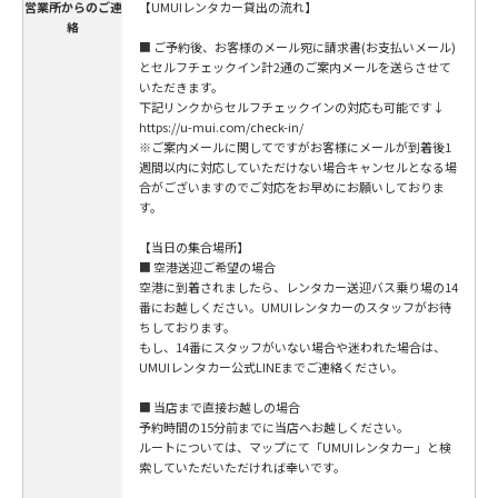
営業所からのご連
【UMUIレンタカー貸出の流れ】
絡
■ ご予約後、お客様のメール宛に請求書(お支払いメール)
とセルフチェックイン計2通のご案内メールを送らさせて
いただきます。
下記リンクからセルフチェックインの対応も可能です↓
https://u-mui.com/check-in/
※ご案内メールに関してですがお客様にメールが到着後1
週間以内に対応していただけない場合キャンセルとなる場
合がございますのでご対応をお早めにお願いしておりま
す。
【当日の集合場所】
■ 空港送迎ご希望の場合
空港に到着されましたら、レンタカー送迎バス乗り場の14
番にお越しください。UMUIレンタカーのスタッフがお待
ちしております。
もし、14番にスタッフがいない場合や迷われた場合は、
UMUIレンタカー公式LINEまでご連絡ください。
■ 当店まで直接お越しの場合
予約時間の15分前までに当店へお越しください。
ルートについては、マップにて「UMUIレンタカー」と検
索していただいただければ幸いです。