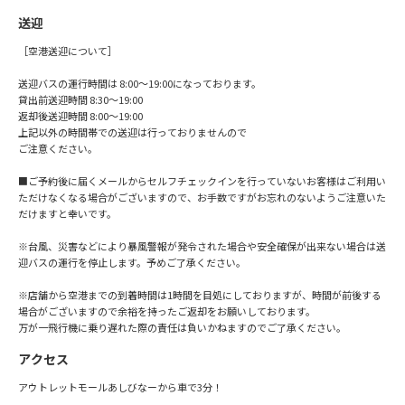
送迎
［空港送迎について］
送迎バスの運行時間は 8:00～19:00になっております。
貸出前送迎時間 8:30～19:00
返却後送迎時間 8:00～19:00
上記以外の時間帯での送迎は行っておりませんので
ご注意ください。
■ご予約後に届くメールからセルフチェックインを行っていないお客様はご利用い
ただけなくなる場合がございますので、お手数ですがお忘れのないようご注意いた
だけますと幸いです。
※台風、災害などにより暴風警報が発令された場合や安全確保が出来ない場合は送
迎バスの運行を停止します。予めご了承ください。
※店舗から空港までの到着時間は1時間を目処にしておりますが、時間が前後する
場合がございますので余裕を持ったご返却をお願いしております。
万が一飛行機に乗り遅れた際の責任は負いかねますのでご了承ください。
アクセス
アウトレットモールあしびなーから車で3分！