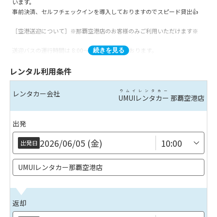
います。
事前決済、セルフチェックインを導入しておりますのでスピード貸出👍
［空港送迎について］※那覇空港店のお客様のみご利用いただけます※
送迎バスの運行時間は 8:00～19:00 になっております。
続きを見る
貸出前送迎時間 8:30～19:00
レンタル利用条件
返却後送迎時間 8:00～19:00
上記以外の時間帯での送迎は行っておりませんので
ご注意ください。※ご予約状況により送迎までのお時間が30分～1時間程
ウムイレンタカー
レンタカー会社
UMUIレンタカー
那覇空港店
遅れる場合がございます。
■ご予約後に届くメールからセルフチェックインを行っていないお客様は
出発
ご利用いただけなくなる場合がございますので、お手数ですがお忘れのな
いようご注意いただけますと幸いです。
2026/06/05 (金)
出発日
※台風、災害などにより暴風警報が発令された場合や安全確保が出来ない
場合は送迎バスの運行を停止します。予めご了承ください。
UMUIレンタカー那覇空港店
※店舗から空港までの到着時間は1時間を目処にしておりますが、時間が
上下する場合がございますので余裕を持ったご返却をお願いしておりま
返却
す。
万が一飛行機に乗り遅れた際の責任は負いかねますのでご了承ください。