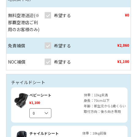
無料空港送迎(※
希望する
¥0
那覇空港店ご利
用のお客様のみ)
免責補償
希望する
¥2,860
NOC補償
希望する
¥1,100
チャイルドシート
ベビーシート
体重：13kg未満
身長：70cm以下
¥1,100
年齢：新生児から1歳くらい
取付方向：後ろ向き専用
チャイルドシート
体重：18kg前後