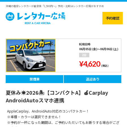
沖縄の格安レンタカーが最安値「1,500円～」予約・比較はレンタカー広場がおすすめ
予約確認
利用日時
06月05日 (金)～06月06日 (土)
2日
¥4,620
(税込)
禁煙車
送迎あり
夏休み☀️2026🏝【コンパクトA】🍎Carplay
AndroidAutoスマホ連携
AppleCarplay、AndroidAuto対応のコンパクトカー！
※車種・カラーは選択できません！
※予約が一杯になった期間は、ご予約いただいてもお断りする場合がござ