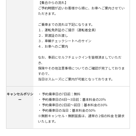
【集合からの流れ】
ご予約時間が近いお客様から順に、お車へご案内させてい
ただきます。
ご乗車までの流れは下記になります。
１．運転免許証のご提示（運転者全員）
２．貸渡証のお渡し
３．車輛チェックシートへのサイン
４．お車へのご案内
なお、事前にセルフチェックインを皆様済ましていただ
き、
保険やその他注意事項についてのご確認が完了しておりま
すので、
当日はスムーズにご案内が可能となっております。
キャンセルポリシ
・ 予約乗車日の7日前：無料
ー
・ 予約乗車日の6日～3日前：基本料金の20％
・ 予約乗車日の2日前～前日：基本料金の30％
・ 予約乗車日の当日：基本料金の50％
※無断キャンセル・無断延長は、通常の 2倍の料金 を請求
いたします。