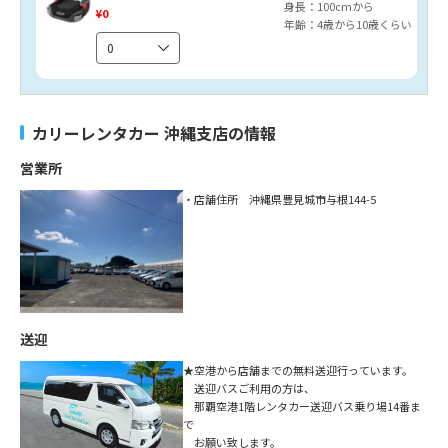
身長：100cmから
¥0
年齢：4歳から10歳くらい
カリーレンタカー
沖縄支店の情報
営業所
・店舗住所 沖縄県豊見城市与根144-5
送迎
★空港から店舗までの無料送迎行っています。
送迎バスご利用の方は、
那覇空港1階レンタカー送迎バス乗り場14番ま
で
お願い致します。