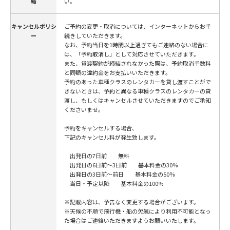
絡
い。
キャンセルポリシ
ご予約の変更・取消については、インターネットからお手
ー
続きしていただきます。
なお、予約当日を1時間以上過ぎてもご連絡のない場合に
は、「予約取消し」として対応させていただきます。
また、貸渡契約が締結されなかった際は、予約取消手数料
と同額の違約金をお支払いいただきます。
予約のあった車種クラスのレンタカーを貸し渡すことがで
きないときは、予約と異なる車種クラスのレンタカーの貸
渡し、もしくはキャンセルさせていただきますのでご承知
くださいませ。
予約をキャンセルする場合、
下記のキャンセル料が発生致します。
出発日の7日前 無料
出発日の6日前～3日前 基本料金の30％
出発日の3日前～前日 基本料金の50％
当日・予定以降 基本料金の100%
※記載内容は、予告なく変更する場合がございます。
※天候の不順で飛行機・船の欠航により利用不可能となっ
た場合はご連絡いただきますようお願いいたします。