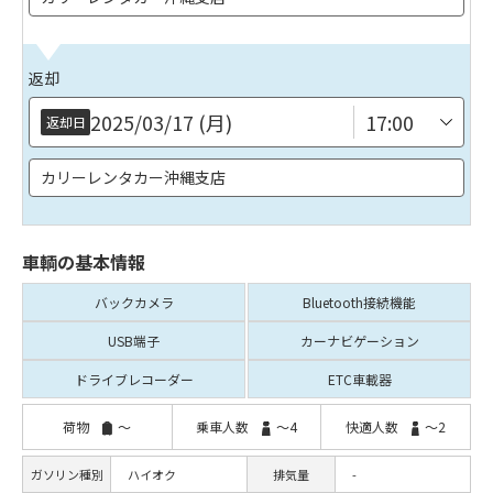
返却
2025/03/17 (月)
返却日
カリーレンタカー沖縄支店
車輌の基本情報
バックカメラ
Bluetooth
接続機能
USB端子
カーナビ
ゲーション
ドライブ
レコーダー
ETC車載器
荷物
～
乗車人数
～4
快適人数
～2
ガソリン種別
ハイオク
排気量
-