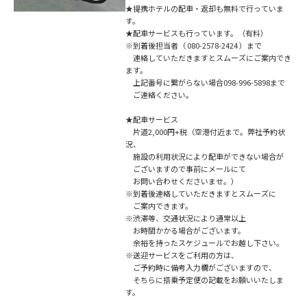
★提携ホテルの配車・返却も無料で行っていま
す。
★配車サービスも行っています。（有料）
※到着後担当者（ 080-2578-2424 ）まで
連絡していただきますとスムーズにご案内でき
ます。
上記番号に繋がらない場合098-996-5898まで
ご連絡ください。
★配車サービス
片道2,000円+税（空港付近まで。弊社予約状
況、
施設の利用状況により配車ができない場合が
ございますので事前にメールにて
お問い合わせくださいませ。）
※到着後連絡していただきますとスムーズに
ご案内できます。
※渋滞等、交通状況により通常以上
お時間かかる場合がございます。
余裕を持ったスケジュールでお越し下さい。
※送迎サービスをご利用の方は、
ご予約時に備考入力欄がございますので、
そちらに搭乗予定便の記載をお願いいたしま
す。