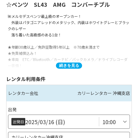
☆ベンツ SL43 AMG コンバーチブル
🌺メルセデスベンツ最上級のオープンカー！
外装はパタゴニアレッドのメタリック、内装はホワイトグレーとブラッ
クのレザー
落ち着いた高級感のある1台！
★年齢30歳以上／免許証取得5年以上 ※70歳未満まで
★免責補償込み！
★車両 ETC／Bluetooth／カーナビ／バックカメラ／ドライブレコーダ
ー装備！
続きを見る
★那覇・豊見城市内無料送迎有り！
レンタル利用条件
※配車サービスは弊社予約状況、
施設の利用状況により配車ができない場合がございますので、
事前にメールにてお問い合わせくださいませ！
レンタカー会社
カリーレンタカー
沖縄支店
★カリーとは…沖縄の方言で「幸福」
旅人に幸せがありますようにという意味が込められています。
出発
せっかく沖縄に来たから特別なドライブがしたい。
2025/03/16 (日)
そんな想いからKarī Rental Carでは、
出発日
沖縄を存分に楽しんでいただける車をご用意しております。
非日常を楽しみたいみなさまのご旅行をサポートいたします。
カリーレンタカー沖縄支店