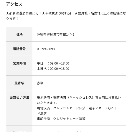
アクセス
★那覇空港より約20分！★赤嶺駅より約15分！★豊見城・名嘉地IC近くの店舗にな
ります！
住所
沖縄県豊見城市与根144-5
電話番号
0989965898
営業時間
平日 ：09:00～18:00
土日祝：09:00～18:00
最寄駅
赤嶺
お支払い方法
現地決済・事前決済（キャッシュレス）貸出前にお支払い
いただきます。
現地決済 クレジットカード決済・電子マネー・QRコー
ド決済
事前決済 クレジットカード決済