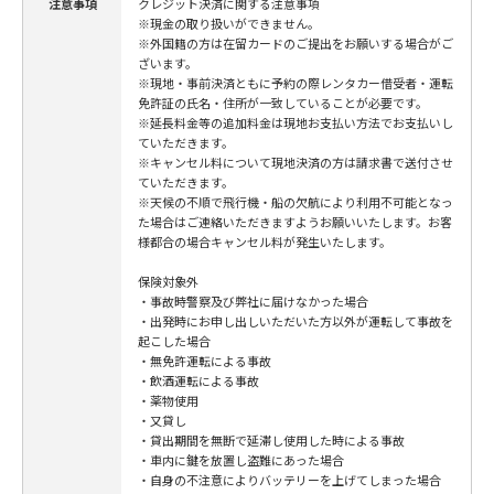
注意事項
クレジット決済に関する注意事項
※現金の取り扱いができません。
※外国籍の方は在留カードのご提出をお願いする場合がご
ざいます。
※現地・事前決済ともに予約の際レンタカー借受者・運転
免許証の氏名・住所が一致していることが必要です。
※延長料金等の追加料金は現地お支払い方法でお支払いし
ていただきます。
※キャンセル料について現地決済の方は請求書で送付させ
ていただきます。
※天候の不順で飛行機・船の欠航により利用不可能となっ
た場合はご連絡いただきますようお願いいたします。お客
様都合の場合キャンセル料が発生いたします。
保険対象外
・事故時警察及び弊社に届けなかった場合
・出発時にお申し出しいただいた方以外が運転して事故を
起こした場合
・無免許運転による事故
・飲酒運転による事故
・薬物使用
・又貸し
・貸出期間を無断で延滞し使用した時による事故
・車内に鍵を放置し盗難にあった場合
・自身の不注意によりバッテリーを上げてしまった場合