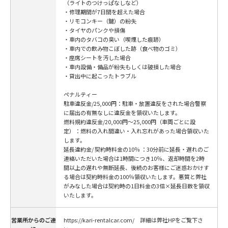
（ライトのつけっぱなしなど）
・修理期間が7日間を超えた場合
・リモコンキー（鍵）の紛失
・タイヤのパンクや損傷
・車内のタバコの臭い（喫煙した痕跡）
・車内での飲み物こぼした跡（食べ物のゴミ）
・座席シートを汚した場合
・車内設備・備品が紛失もしくは破損した場合
・貸出中に起こったトラブル
ペナルティー
駐車違反金/25,000円：駐車・放置違反をされた場合警察
に届出の有無なしに違反金を領収いたします。
燃料規約違反金/20,000円～25,000円（車両ごとに設
定）：燃料の入れ間違い・入れ忘れがあった場合領収いた
します。
延長違約金/ 契約時料金の10％ ：30分前に延長・遅れのご
連絡いただいた場合は1時間につき10％、返却時間を2時
間以上の遅れや無断延長、後続のお客様にご迷惑おかけす
る場合は契約時料金の100％領収いたします。悪質と弊社
がみなした場合は契約時の1日料金の3倍×延長日数を領収
いたします。
営業所からのご連
https://kari-rentalcar.com/ 詳細は弊社HPをご覧下さ