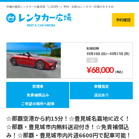
沖縄の格安レンタカーが最安値「1,500円～」予約・比較はレンタカー広場がおすすめ
予約確認
利用日時
03月16日 (日)～03月17日 (月)
2日
¥68,000
(税込)
禁煙車
車種指定
免責補償込み
送迎あり
ご希望の場所へ配車
☆那覇空港から約15分！☆豊見城名嘉地IC近く！
☆那覇・豊見城市内無料送迎付き！☆免責補償込
み！☆那覇・豊見城市内片道6600円で配車可能！