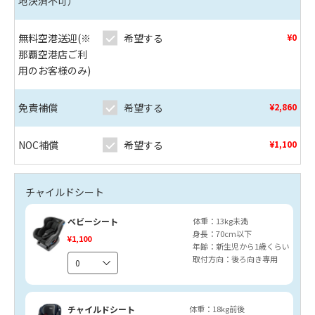
地決済不可）
無料空港送迎(※
希望する
¥0
那覇空港店ご利
用のお客様のみ)
免責補償
希望する
¥2,860
NOC補償
希望する
¥1,100
チャイルドシート
ベビーシート
体重：13kg未満
身長：70cm以下
¥1,100
年齢：新生児から1歳くらい
取付方向：後ろ向き専用
チャイルドシート
体重：18kg前後