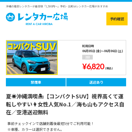
沖縄の格安レンタカーが最安値「1,500円～」予約・比較はレンタカー広場がおすすめ
予約確認
利用日時
06月05日 (金)～06月06日 (土)
2日
¥6,820
(税込)
禁煙車
送迎あり
夏☀️沖縄満喫🏝️【コンパクトSUV】視界高くて運
転しやすい👩女性人気No.1／海も山もアクセス自
在／空港送迎無料
事前チェックインで店舗到着後最短5分でご利用可能！
※車種、カラーは選択できません。