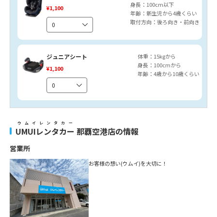
身長：100cm以下
¥1,100
年齢：新生児から4歳くらい
取付方向：後ろ向き・前向き
ジュニアシート
体重：15kgから
身長：100cmから
¥1,100
年齢：4歳から10歳くらい
ウムイレンタカー
UMUIレンタカー
那覇空港店の情報
営業所
お客様の想い(ウムイ)を大切に！