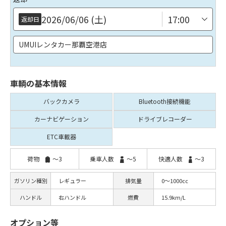
上下する場合がございますので余裕を持ったご返却をお願いしておりま
す。
2026/06/06 (土)
返却日
万が一飛行機に乗り遅れた際の責任は負いかねますのでご了承ください。
【ご予約後の流れ】
UMUIレンタカー那覇空港店
■ ご予約後、お客様のメール宛に請求書(お支払いメール)とセルフチェッ
クイン計2通のご案内メールを送らさせていただきます。
車輌の基本情報
下記リンクからセルフチェックインの対応も可能です↓
https://u-mui.com/check-in/
バックカメラ
Bluetooth
接続機能
※ご案内メールに関してですがお客様にメールが到着後1週間以内にご対
応をお願いしております。
カーナビ
ゲーション
ドライブ
レコーダー
なお、事前にセルフチェックインを皆様済ましていただき、
ETC車載器
保険やその他注意事項についてのご確認が完了しておりますので、
当日はスムーズにご案内が可能となっております。
荷物
～3
乗車人数
～5
快適人数
～3
ガソリン種別
レギュラー
排気量
0～1000cc
ハンドル
右ハンドル
燃費
15.9km/L
オプション等