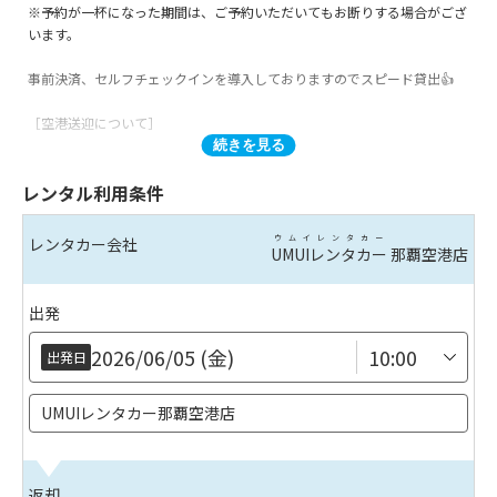
※予約が一杯になった期間は、ご予約いただいてもお断りする場合がござ
います。
事前決済、セルフチェックインを導入しておりますのでスピード貸出👍
［空港送迎について］
続きを見る
送迎バスの運行時間は 8:00～19:00 になっております。
レンタル利用条件
貸出前送迎時間 8:30～19:00
返却後送迎時間 8:00～19:00
上記以外の時間帯での送迎は行っておりませんので
ウムイレンタカー
レンタカー会社
UMUIレンタカー
那覇空港店
ご注意ください。※ご予約状況により送迎までのお時間が30分～1時間程
遅れる場合がございます。
出発
■ご予約後に届くメールからセルフチェックインを行っていないお客様は
ご利用いただけなくなる場合がございますので、お手数ですがお忘れのな
2026/06/05 (金)
出発日
いようご注意いただけますと幸いです。
※台風、災害などにより暴風警報が発令された場合や安全確保が出来ない
UMUIレンタカー那覇空港店
場合は送迎バスの運行を停止します。予めご了承ください。
※店舗から空港までの到着時間は1時間を目処にしておりますが、時間が
返却