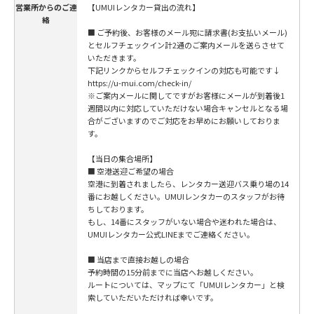
営業所からのご連
【UMUIレンタカー貸出の流れ】
絡
■ ご予約後、お客様のメール宛に請求書(お支払いメール)
とセルフチェックイン計2通のご案内メールを送らさせて
いただきます。
下記リンクからセルフチェックインの対応も可能です↓
https://u-mui.com/check-in/
※ご案内メールに関してですがお客様にメールが到着後1
週間以内に対応していただけない場合キャンセルとなる場
合がございますのでご対応をお早めにお願いしておりま
す。
【当日の集合場所】
■ 空港送迎ご希望の場合
空港に到着されましたら、レンタカー送迎バス乗り場の14
番にお越しください。UMUIレンタカーのスタッフがお待
ちしております。
もし、14番にスタッフがいない場合や迷われた場合は、
UMUIレンタカー公式LINEまでご連絡ください。
■ 当店まで直接お越しの場合
予約時間の15分前までに当店へお越しください。
ルートについては、マップにて「UMUIレンタカー」と検
索していただいただければ幸いです。