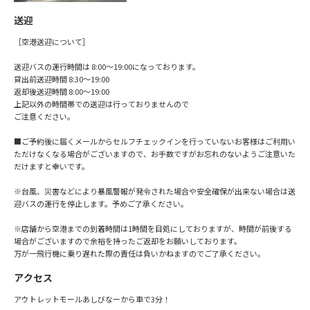
送迎
［空港送迎について］
送迎バスの運行時間は 8:00～19:00になっております。
貸出前送迎時間 8:30～19:00
返却後送迎時間 8:00～19:00
上記以外の時間帯での送迎は行っておりませんので
ご注意ください。
■ご予約後に届くメールからセルフチェックインを行っていないお客様はご利用い
ただけなくなる場合がございますので、お手数ですがお忘れのないようご注意いた
だけますと幸いです。
※台風、災害などにより暴風警報が発令された場合や安全確保が出来ない場合は送
迎バスの運行を停止します。予めご了承ください。
※店舗から空港までの到着時間は1時間を目処にしておりますが、時間が前後する
場合がございますので余裕を持ったご返却をお願いしております。
万が一飛行機に乗り遅れた際の責任は負いかねますのでご了承ください。
アクセス
アウトレットモールあしびなーから車で3分！